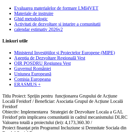
Evaluarea materialelor de formare LMI4VET
Materiale de instruire
Ghid metodologic
Activitati de dezvoltare si intarire a comunitatii
calendar estimativ 2026v2
Linkuri utile
Ministerul Investițiilor și Proiectelor Europene (MIPE)
Agenţia de Dezvoltare Regională Vest
OIR POSDRU Regiunea Vest
Guvernul României
Uniunea Europeană
Comisia Europeana
ERASMUS +
Titlu Proiect: Sprijin pentru funcționarea Grupului de Acțiune
Locală Freidorf / Beneficiar: Asociatia Grupul de Acțiune Locală
Freidorf
Obiectiv: Implementarea Strategiei de Dezvoltare Locala a GAL
Freidorf prin implicarea comunitatiii in cadrul mecanismului DLRC
Valoarea totală a proiectului (lei): 4,173,360.30 /
Proiect finanțat prin Programul Incluziune si Demnitate Sociala din