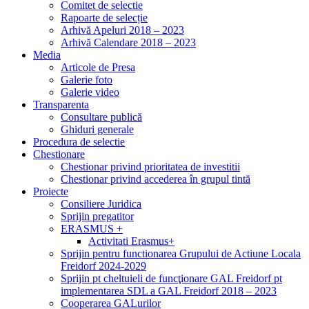
Comitet de selectie
Rapoarte de selecție
Arhivă Apeluri 2018 – 2023
Arhivă Calendare 2018 – 2023
Media
Articole de Presa
Galerie foto
Galerie video
Transparenta
Consultare publică
Ghiduri generale
Procedura de selectie
Chestionare
Chestionar privind prioritatea de investitii
Chestionar privind accederea în grupul tintă
Proiecte
Consiliere Juridica
Sprijin pregatitor
ERASMUS +
Activitati Erasmus+
Sprijin pentru functionarea Grupului de Actiune Locala
Freidorf 2024-2029
Sprijin pt cheltuieli de funcţionare GAL Freidorf pt
implementarea SDL a GAL Freidorf 2018 – 2023
Cooperarea GALurilor