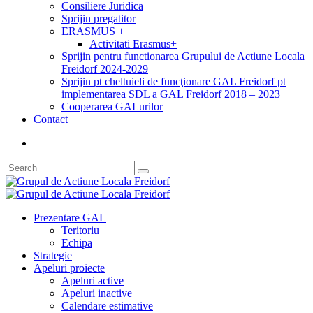
Consiliere Juridica
Sprijin pregatitor
ERASMUS +
Activitati Erasmus+
Sprijin pentru functionarea Grupului de Actiune Locala
Freidorf 2024-2029
Sprijin pt cheltuieli de funcţionare GAL Freidorf pt
implementarea SDL a GAL Freidorf 2018 – 2023
Cooperarea GALurilor
Contact
Prezentare GAL
Teritoriu
Echipa
Strategie
Apeluri proiecte
Apeluri active
Apeluri inactive
Calendare estimative