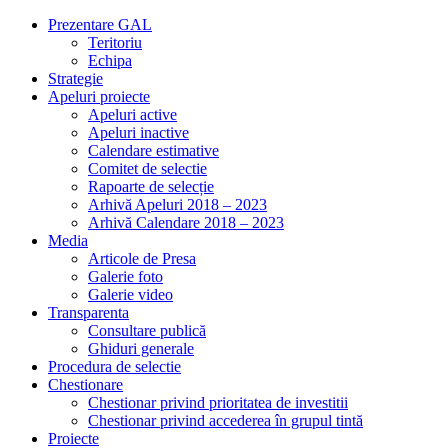
Prezentare GAL
Teritoriu
Echipa
Strategie
Apeluri proiecte
Apeluri active
Apeluri inactive
Calendare estimative
Comitet de selectie
Rapoarte de selecție
Arhivă Apeluri 2018 – 2023
Arhivă Calendare 2018 – 2023
Media
Articole de Presa
Galerie foto
Galerie video
Transparenta
Consultare publică
Ghiduri generale
Procedura de selectie
Chestionare
Chestionar privind prioritatea de investitii
Chestionar privind accederea în grupul tintă
Proiecte