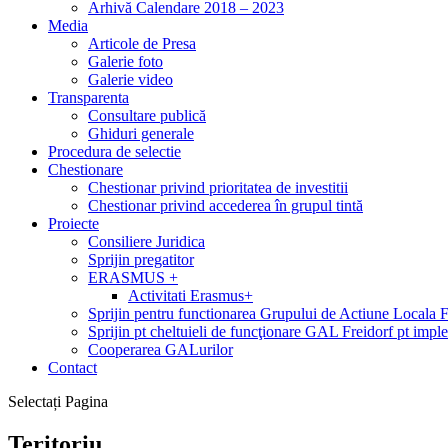
Arhivă Calendare 2018 – 2023
Media
Articole de Presa
Galerie foto
Galerie video
Transparenta
Consultare publică
Ghiduri generale
Procedura de selectie
Chestionare
Chestionar privind prioritatea de investitii
Chestionar privind accederea în grupul tintă
Proiecte
Consiliere Juridica
Sprijin pregatitor
ERASMUS +
Activitati Erasmus+
Sprijin pentru functionarea Grupului de Actiune Locala 
Sprijin pt cheltuieli de funcţionare GAL Freidorf pt i
Cooperarea GALurilor
Contact
Selectați Pagina
Teritoriu