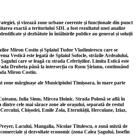
rategiei, și vizează zone urbane coerente și funcționale din punct
itarea exactă a teritoriului SDL a fost rezultatul unei analize
ntificate și dezbătute în întâlnirile publice au generat și soluții
răzilor Miron Costin și Splaiul Tudor Vladimirescu care se
ma Vestică este legată de Splaiul Sofocle, străzile Ardealului,
Șagului care se leagă cu strada Ceferiștilor. Limita Estică este
 strada Drubeta până la intersecția cu Rusu Șirianu, continuând
rada Miron Costin.
nt zone mărginașe ale Municipiului Timișoara, în mare parte
teanu, Iulia Simu, Mircea Hoinic. Strada Polonă se află în
dintre cele mai sărace zone ale orașului, separată de restul
Cercului, Chișodei, Emile Zola, Eternității, Herculane, Izlaz,
yer, Lacului, Mangalia, Nicolae Titulescu, o zonă mixtă de
 comerciale și dezvoltate economic (zona Calea Șagului, Iosefin