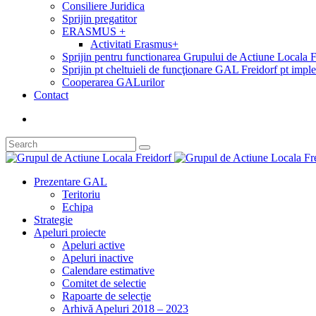
Consiliere Juridica
Sprijin pregatitor
ERASMUS +
Activitati Erasmus+
Sprijin pentru functionarea Grupului de Actiune Locala 
Sprijin pt cheltuieli de funcţionare GAL Freidorf pt i
Cooperarea GALurilor
Contact
Prezentare GAL
Teritoriu
Echipa
Strategie
Apeluri proiecte
Apeluri active
Apeluri inactive
Calendare estimative
Comitet de selectie
Rapoarte de selecție
Arhivă Apeluri 2018 – 2023