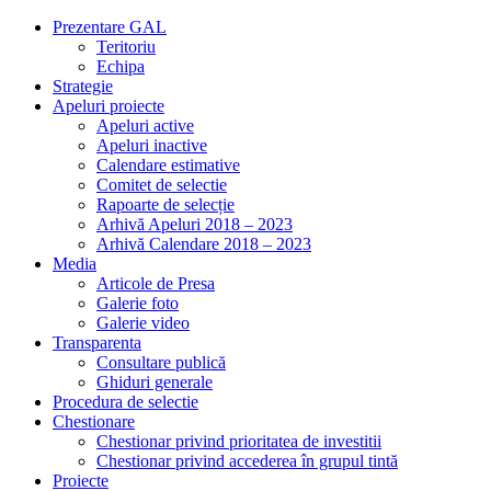
Prezentare GAL
Teritoriu
Echipa
Strategie
Apeluri proiecte
Apeluri active
Apeluri inactive
Calendare estimative
Comitet de selectie
Rapoarte de selecție
Arhivă Apeluri 2018 – 2023
Arhivă Calendare 2018 – 2023
Media
Articole de Presa
Galerie foto
Galerie video
Transparenta
Consultare publică
Ghiduri generale
Procedura de selectie
Chestionare
Chestionar privind prioritatea de investitii
Chestionar privind accederea în grupul tintă
Proiecte