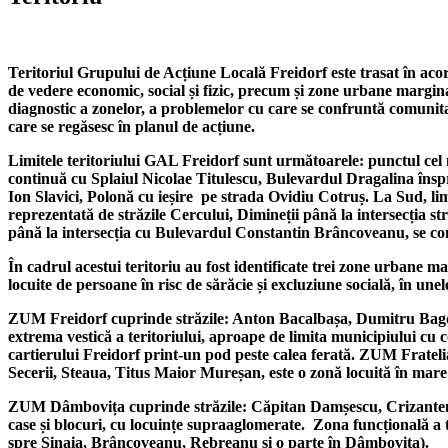
Teritoriul Grupului de Acțiune Locală Freidorf este trasat în acord
de vedere economic, social și fizic, precum și zone urbane marginali
diagnostic a zonelor, a problemelor cu care se confruntă comunitatea
care se regăsesc în planul de acțiune.
Limitele teritoriului GAL Freidorf sunt următoarele: punctul cel m
continuă cu Splaiul Nicolae Titulescu, Bulevardul Dragalina înspr
Ion Slavici, Polonă cu ieșire pe strada Ovidiu Cotruș. La Sud, limi
reprezentată de străzile Cercului, Dimineții până la intersecția 
până la intersecția cu Bulevardul Constantin Brâncoveanu, se co
În cadrul acestui teritoriu au fost identificate trei zone urba
locuite de persoane în risc de sărăcie și excluziune socială, în une
ZUM Freidorf cuprinde străzile: Anton Bacalbașa, Dumitru Bagdas
extrema vestică a teritoriului, aproape de limita municipiului cu
cartierului Freidorf print-un pod peste calea ferată. ZUM Fratelia
Secerii, Steaua, Titus Maior Mureșan, este o zonă locuită în mare
ZUM Dâmbovița cuprinde străzile: Căpitan Damșescu, Crizanteme
case și blocuri, cu locuințe supraaglomerate. Zona funcțională a 
spre Sinaia, Brâncoveanu, Rebreanu și o parte în Dâmbovița).