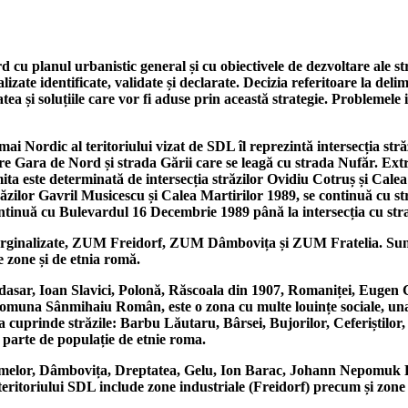
 cu planul urbanistic general și cu obiectivele de dezvoltare ale st
zate identificate, validate și declarate. Decizia referitoare la delim
 și soluțiile care vor fi aduse prin această strategie. Problemele ide
ai Nordic al teritoriului vizat de SDL îl reprezintă intersecția st
e Gara de Nord și strada Gării care se leagă cu strada Nufăr. Extre
ta este determinată de intersecția străzilor Ovidiu Cotruș și Calea 
străzilor Gavril Musicescu și Calea Martirilor 1989, se continuă cu
ntinuă cu Bulevardul 16 Decembrie 1989 până la intersecția cu st
ne marginalizate, ZUM Freidorf, ZUM Dâmbovița și ZUM Fratelia. Su
le zone și de etnia romă.
ar, Ioan Slavici, Polonă, Răscoala din 1907, Romaniței, Eugen Cu
 comuna Sânmihaiu Român, este o zona cu multe louințe sociale, una 
 cuprinde străzile: Barbu Lăutaru, Bârsei, Bujorilor, Ceferiștilor, 
 parte de populație de etnie roma.
lor, Dâmbovița, Dreptatea, Gelu, Ion Barac, Johann Nepomuk Pre
teritoriului SDL include zone industriale (Freidorf) precum și zone