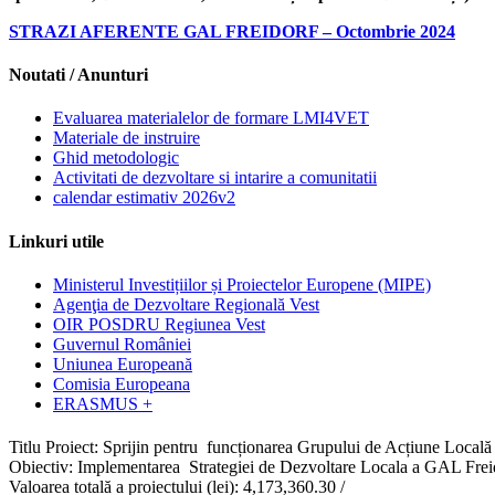
STRAZI AFERENTE GAL FREIDORF – Octombrie 2024
Noutati / Anunturi
Evaluarea materialelor de formare LMI4VET
Materiale de instruire
Ghid metodologic
Activitati de dezvoltare si intarire a comunitatii
calendar estimativ 2026v2
Linkuri utile
Ministerul Investițiilor și Proiectelor Europene (MIPE)
Agenţia de Dezvoltare Regională Vest
OIR POSDRU Regiunea Vest
Guvernul României
Uniunea Europeană
Comisia Europeana
ERASMUS +
Titlu Proiect: Sprijin pentru funcționarea Grupului de Acțiune Locală
Obiectiv: Implementarea Strategiei de Dezvoltare Locala a GAL Frei
Valoarea totală a proiectului (lei): 4,173,360.30 /