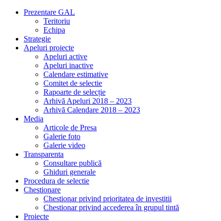
Prezentare GAL
Teritoriu
Echipa
Strategie
Apeluri proiecte
Apeluri active
Apeluri inactive
Calendare estimative
Comitet de selectie
Rapoarte de selecție
Arhivă Apeluri 2018 – 2023
Arhivă Calendare 2018 – 2023
Media
Articole de Presa
Galerie foto
Galerie video
Transparenta
Consultare publică
Ghiduri generale
Procedura de selectie
Chestionare
Chestionar privind prioritatea de investitii
Chestionar privind accederea în grupul tintă
Proiecte