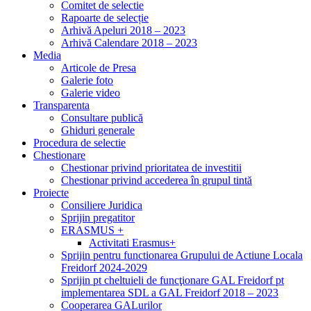
Comitet de selectie
Rapoarte de selecție
Arhivă Apeluri 2018 – 2023
Arhivă Calendare 2018 – 2023
Media
Articole de Presa
Galerie foto
Galerie video
Transparenta
Consultare publică
Ghiduri generale
Procedura de selectie
Chestionare
Chestionar privind prioritatea de investitii
Chestionar privind accederea în grupul tintă
Proiecte
Consiliere Juridica
Sprijin pregatitor
ERASMUS +
Activitati Erasmus+
Sprijin pentru functionarea Grupului de Actiune Locala
Freidorf 2024-2029
Sprijin pt cheltuieli de funcţionare GAL Freidorf pt
implementarea SDL a GAL Freidorf 2018 – 2023
Cooperarea GALurilor