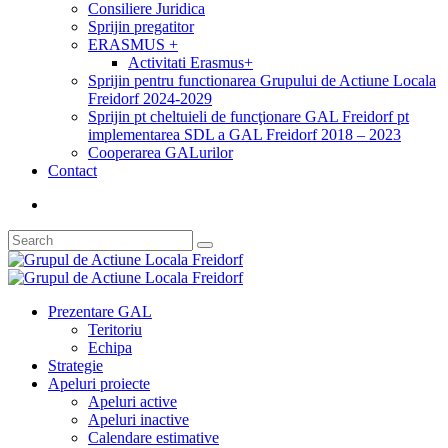
Consiliere Juridica
Sprijin pregatitor
ERASMUS +
Activitati Erasmus+
Sprijin pentru functionarea Grupului de Actiune Locala
Freidorf 2024-2029
Sprijin pt cheltuieli de funcţionare GAL Freidorf pt
implementarea SDL a GAL Freidorf 2018 – 2023
Cooperarea GALurilor
Contact
Prezentare GAL
Teritoriu
Echipa
Strategie
Apeluri proiecte
Apeluri active
Apeluri inactive
Calendare estimative