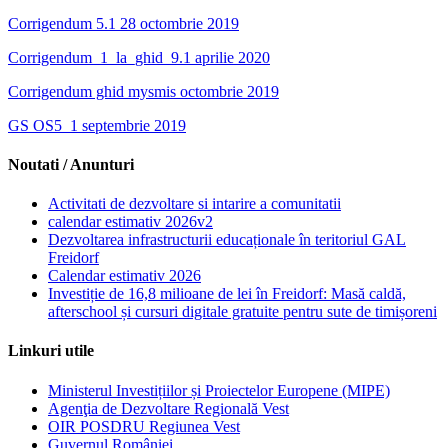
Corrigendum 5.1 28 octombrie 2019
Corrigendum_1_la_ghid_9.1 aprilie 2020
Corrigendum ghid mysmis octombrie 2019
GS OS5_1 septembrie 2019
Noutati / Anunturi
Activitati de dezvoltare si intarire a comunitatii
calendar estimativ 2026v2
Dezvoltarea infrastructurii educaționale în teritoriul GAL
Freidorf
Calendar estimativ 2026
Investiție de 16,8 milioane de lei în Freidorf: Masă caldă,
afterschool și cursuri digitale gratuite pentru sute de timișoreni
Linkuri utile
Ministerul Investițiilor și Proiectelor Europene (MIPE)
Agenţia de Dezvoltare Regională Vest
OIR POSDRU Regiunea Vest
Guvernul României